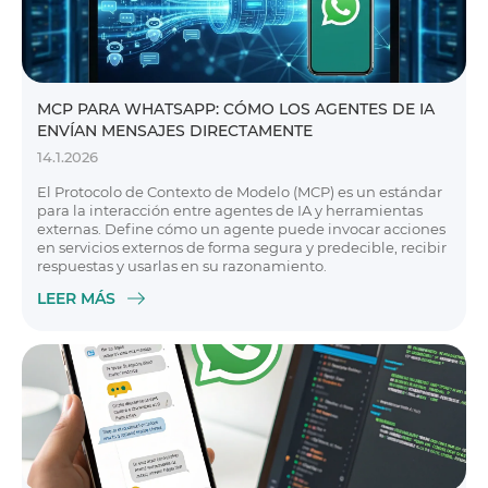
MCP PARA WHATSAPP: CÓMO LOS AGENTES DE IA
ENVÍAN MENSAJES DIRECTAMENTE
14.1.2026
El Protocolo de Contexto de Modelo (MCP) es un estándar
para la interacción entre agentes de IA y herramientas
externas. Define cómo un agente puede invocar acciones
en servicios externos de forma segura y predecible, recibir
respuestas y usarlas en su razonamiento.
LEER MÁS