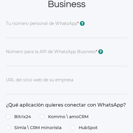
Business
Tu número personal de WhatsApp
*
?
Número para la API de WhatsApp Business
*
?
URL del sitio web de su empresa
¿Qué aplicación quieres conectar con WhatsApp?
Bitrix24
Kommo \​ amoCRM
Simla \​ CRM minorista
HubSpot