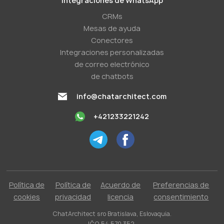
Integraciones de WhatsApp
CRMs
Mesas de ayuda
Conectores
Integraciones personalizadas
de correo electrónico
de chatbots
info@chatarchitect.com
+421233221242
Política de
Política de
Acuerdo de
Preferencias de
cookies
privacidad
licencia
consentimiento
ChatArchitect sro Bratislava, Eslovaquia.
IČO 54 570 352.