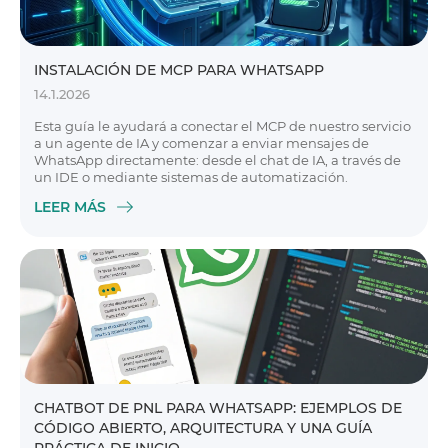
INSTALACIÓN DE MCP PARA WHATSAPP
14.1.2026
Esta guía le ayudará a conectar el MCP de nuestro servicio
a un agente de IA y comenzar a enviar mensajes de
WhatsApp directamente: desde el chat de IA, a través de
un IDE o mediante sistemas de automatización.
LEER MÁS
CHATBOT DE PNL PARA WHATSAPP: EJEMPLOS DE
CÓDIGO ABIERTO, ARQUITECTURA Y UNA GUÍA