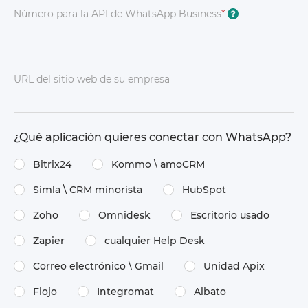
Número para la API de WhatsApp Business
*
?
URL del sitio web de su empresa
¿Qué aplicación quieres conectar con WhatsApp?
Bitrix24
Kommo \​ amoCRM
Simla \​ CRM minorista
HubSpot
Zoho
Omnidesk
Escritorio usado
Zapier
cualquier Help Desk
Correo electrónico \​ Gmail
Unidad Apix
Flojo
Integromat
Albato