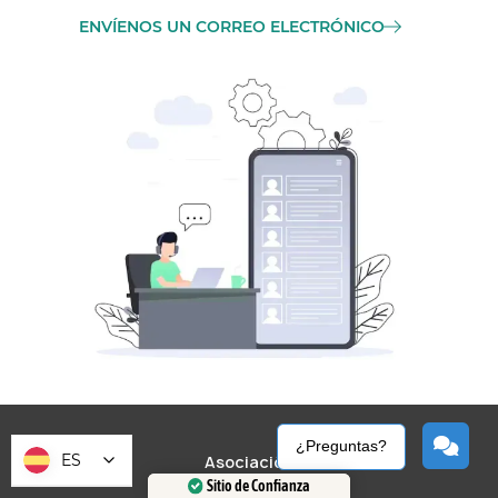
ENVÍENOS UN CORREO ELECTRÓNICO
¿Preguntas?
ES
Asociación
Sitio de Confianza
de precios