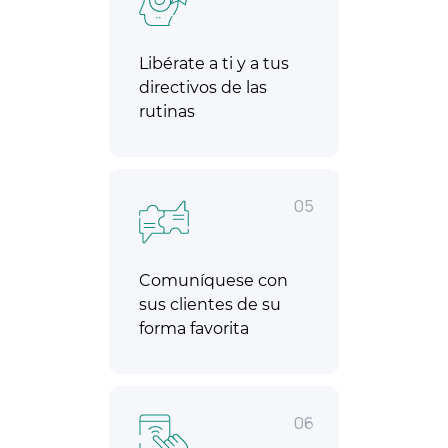
Libérate a ti y a tus
directivos de las
rutinas
05
Comuníquese con
sus clientes de su
forma favorita
06