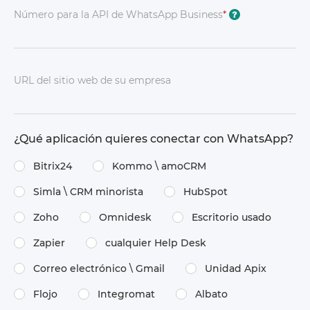
Número para la API de WhatsApp Business
*
?
URL del sitio web de su empresa
¿Qué aplicación quieres conectar con WhatsApp?
Bitrix24
Kommo \​ amoCRM
Simla \​ CRM minorista
HubSpot
Zoho
Omnidesk
Escritorio usado
Zapier
cualquier Help Desk
Correo electrónico \​ Gmail
Unidad Apix
Flojo
Integromat
Albato