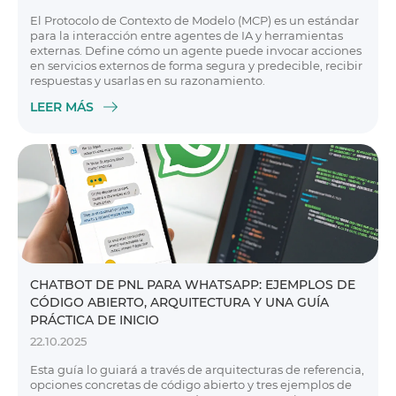
El Protocolo de Contexto de Modelo (MCP) es un estándar
para la interacción entre agentes de IA y herramientas
externas. Define cómo un agente puede invocar acciones
en servicios externos de forma segura y predecible, recibir
respuestas y usarlas en su razonamiento.
LEER MÁS
CHATBOT DE PNL PARA WHATSAPP: EJEMPLOS DE
CÓDIGO ABIERTO, ARQUITECTURA Y UNA GUÍA
PRÁCTICA DE INICIO
22.10.2025
Esta guía lo guiará a través de arquitecturas de referencia,
opciones concretas de código abierto y tres ejemplos de