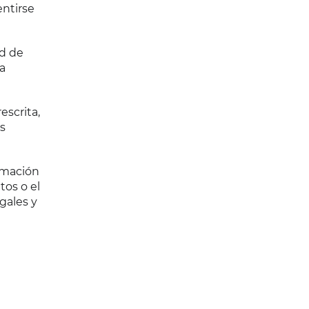
ntirse
ad de
a
scrita,
s
ormación
tos o el
gales y