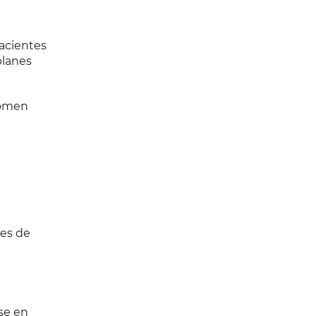
pacientes
planes
tomen
res de
se en