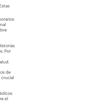
Estas
orarios
nal
obre
istorias
s. Por
alud.
tos de
crucial
médicos
re el