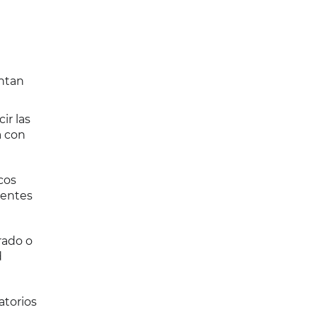
entan
ir las
a con
cos
ientes
rado o
d
atorios