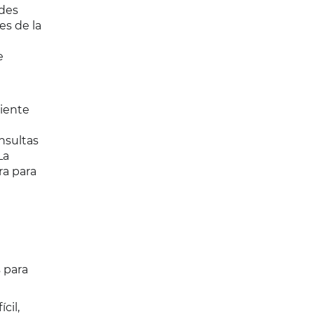
ades
es de la
e
ciente
onsultas
La
ra para
 para
cil,