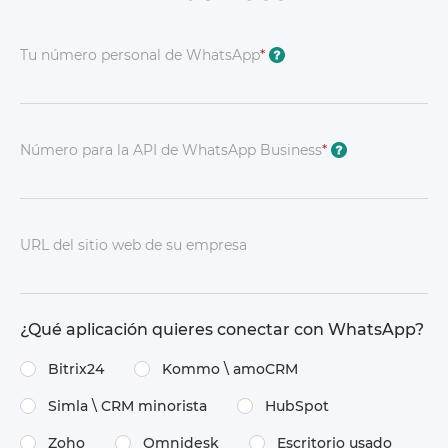
Tu número personal de WhatsApp
*
?
Número para la API de WhatsApp Business
*
?
URL del sitio web de su empresa
¿Qué aplicación quieres conectar con WhatsApp?
Bitrix24
Kommo \​ amoCRM
Simla \​ CRM minorista
HubSpot
Zoho
Omnidesk
Escritorio usado