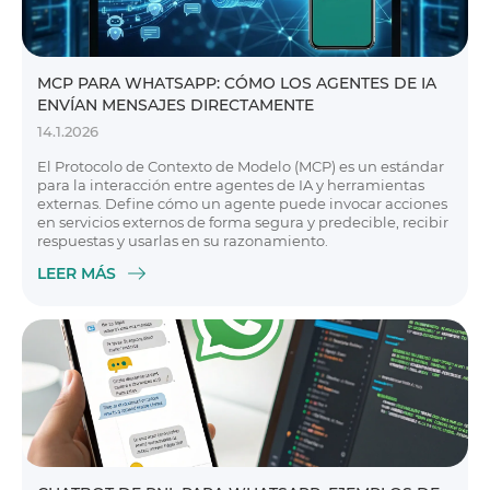
MCP PARA WHATSAPP: CÓMO LOS AGENTES DE IA
ENVÍAN MENSAJES DIRECTAMENTE
14.1.2026
El Protocolo de Contexto de Modelo (MCP) es un estándar
para la interacción entre agentes de IA y herramientas
externas. Define cómo un agente puede invocar acciones
en servicios externos de forma segura y predecible, recibir
respuestas y usarlas en su razonamiento.
LEER MÁS