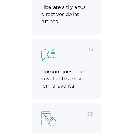
Libérate a ti y a tus
directivos de las
rutinas
05
Comuníquese con
sus clientes de su
forma favorita
06