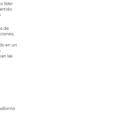
o líder
ertido
s
as de
ciones,
ndo en un
a
an las
ansformó