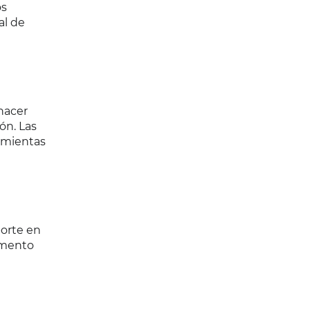
os
al de
hacer
ón. Las
amientas
porte en
umento