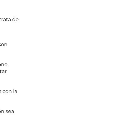
trata de
son
ono,
tar
 con la
ón sea