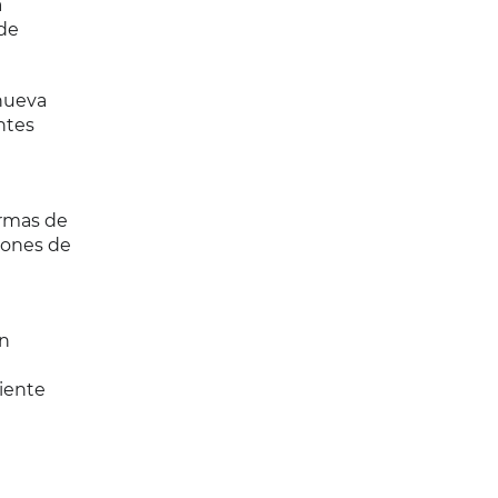
a
 de
nueva
ntes
ormas de
iones de
an
uiente