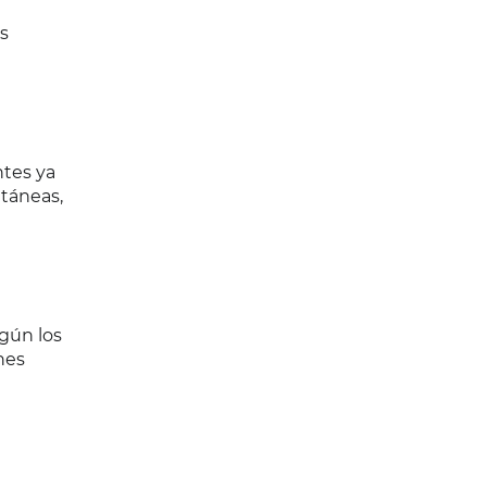
s
ntes ya
ntáneas,
gún los
nes