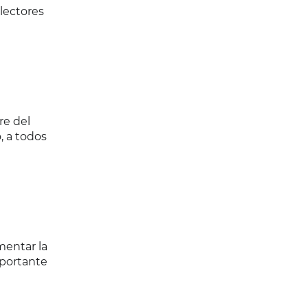
 lectores
re del
, a todos
mentar la
mportante