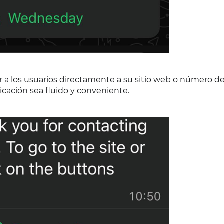
r a los usuarios directamente a su sitio web o número d
cación sea fluido y conveniente.