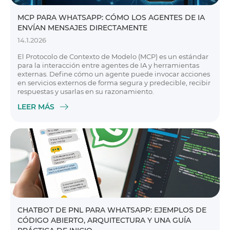
MCP PARA WHATSAPP: CÓMO LOS AGENTES DE IA
ENVÍAN MENSAJES DIRECTAMENTE
14.1.2026
El Protocolo de Contexto de Modelo (MCP) es un estándar
para la interacción entre agentes de IA y herramientas
externas. Define cómo un agente puede invocar acciones
en servicios externos de forma segura y predecible, recibir
respuestas y usarlas en su razonamiento.
LEER MÁS
CHATBOT DE PNL PARA WHATSAPP: EJEMPLOS DE
CÓDIGO ABIERTO, ARQUITECTURA Y UNA GUÍA