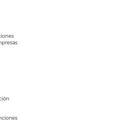
ciones
empresas
ción
nciones