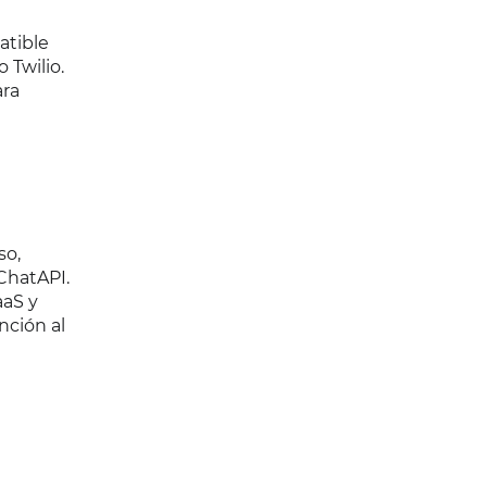
atible
 Twilio.
ara
so,
ChatAPI.
aaS y
nción al