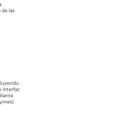
a
 de las
ncluyendo
 interfaz
diante
pymes)