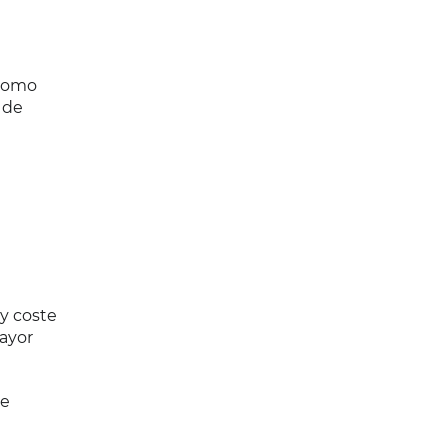
 como
 de
y coste
mayor
de