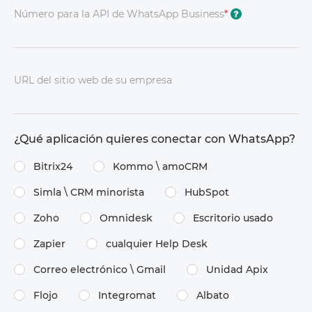
Número para la API de WhatsApp Business
*
?
URL del sitio web de su empresa
¿Qué aplicación quieres conectar con WhatsApp?
Bitrix24
Kommo \​ amoCRM
Simla \​ CRM minorista
HubSpot
Zoho
Omnidesk
Escritorio usado
Zapier
cualquier Help Desk
Correo electrónico \​ Gmail
Unidad Apix
Flojo
Integromat
Albato