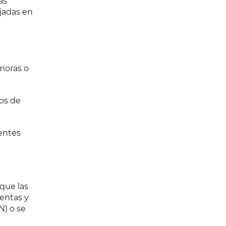
as
jadas en
moras o
tos de
entes
 que las
entas y
N) o se