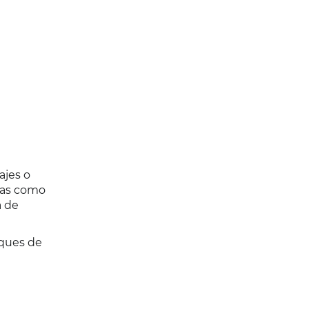
ajes o
ecas como
a de
aques de