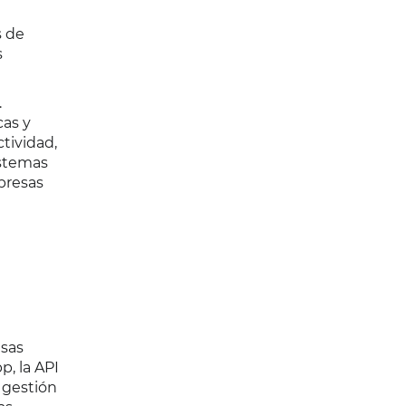
s de
s
.
cas y
tividad,
istemas
presas
esas
p, la API
 gestión