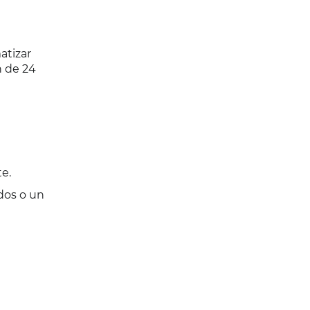
atizar
n de 24
e.
dos o un