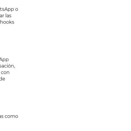
atsApp o
r las
ebhooks
sApp
sación,
s con
 de
tas como