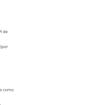
PI de
 (por
les como
o