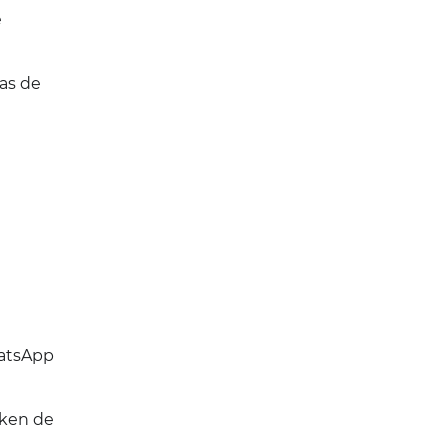
e
as de
hatsApp
oken de