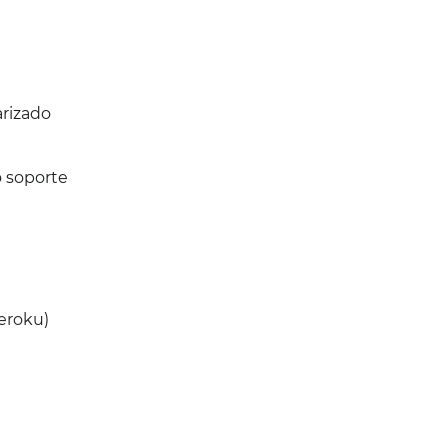
arizado
o soporte
eroku)