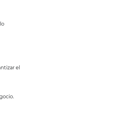
lo
ntizar el
gocio.