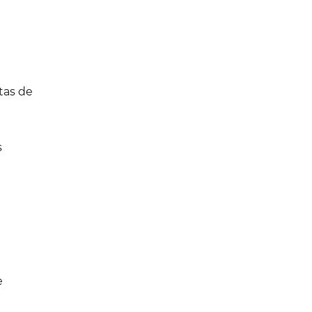
tas de
s
e