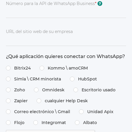
Número para la API de WhatsApp Business
*
?
URL del sitio web de su empresa
¿Qué aplicación quieres conectar con WhatsApp?
Bitrix24
Kommo \​ amoCRM
Simla \​ CRM minorista
HubSpot
Zoho
Omnidesk
Escritorio usado
Zapier
cualquier Help Desk
Correo electrónico \​ Gmail
Unidad Apix
Flojo
Integromat
Albato