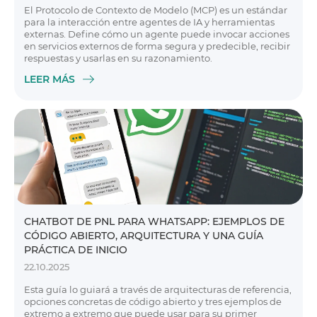
El Protocolo de Contexto de Modelo (MCP) es un estándar
para la interacción entre agentes de IA y herramientas
externas. Define cómo un agente puede invocar acciones
en servicios externos de forma segura y predecible, recibir
respuestas y usarlas en su razonamiento.
LEER MÁS
CHATBOT DE PNL PARA WHATSAPP: EJEMPLOS DE
CÓDIGO ABIERTO, ARQUITECTURA Y UNA GUÍA
PRÁCTICA DE INICIO
22.10.2025
Esta guía lo guiará a través de arquitecturas de referencia,
opciones concretas de código abierto y tres ejemplos de
extremo a extremo que puede usar para su primer