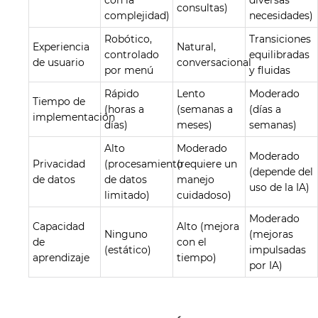
con la
diversas
consultas)
complejidad)
necesidades)
Robótico,
Transiciones
Experiencia
Natural,
controlado
equilibradas
de usuario
conversacional
por menú
y fluidas
Rápido
Lento
Moderado
Tiempo de
(horas a
(semanas a
(días a
implementación
días)
meses)
semanas)
Alto
Moderado
Moderado
Privacidad
(procesamiento
(requiere un
(depende del
de datos
de datos
manejo
uso de la IA)
limitado)
cuidadoso)
Moderado
Capacidad
Alto (mejora
Ninguno
(mejoras
de
con el
(estático)
impulsadas
aprendizaje
tiempo)
por IA)