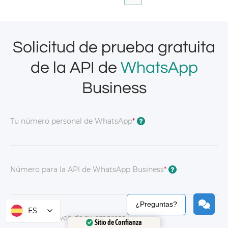
Solicitud de prueba gratuita
de la API de
WhatsApp
Business
Tu número personal de WhatsApp
*
?
Número para la API de WhatsApp Business
*
?
¿Preguntas?
ES
URL del sitio web de su empresa
Sitio de Confianza