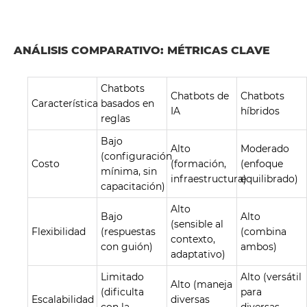
ANÁLISIS COMPARATIVO: MÉTRICAS CLAVE
Chatbots
Chatbots de
Chatbots
Característica
basados ​​en
IA
híbridos
reglas
Bajo
Alto
Moderado
(configuración
Costo
(formación,
(enfoque
mínima, sin
infraestructura)
equilibrado)
capacitación)
Alto
Bajo
Alto
(sensible al
Flexibilidad
(respuestas
(combina
contexto,
con guión)
ambos)
adaptativo)
Limitado
Alto (versátil
Alto (maneja
(dificulta
para
Escalabilidad
diversas