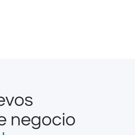
evos
e negocio