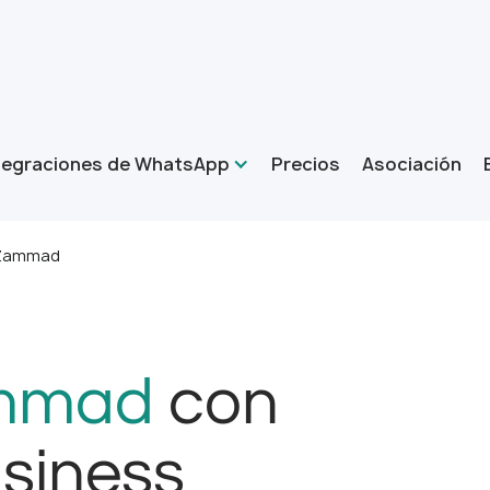
tegraciones de WhatsApp
Precios
Asociación
 Zammad
mmad
con
siness