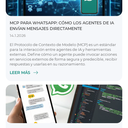
MCP PARA WHATSAPP: CÓMO LOS AGENTES DE IA
ENVÍAN MENSAJES DIRECTAMENTE
14.1.2026
El Protocolo de Contexto de Modelo (MCP) es un estándar
para la interacción entre agentes de IA y herramientas
externas. Define cómo un agente puede invocar acciones
en servicios externos de forma segura y predecible, recibir
respuestas y usarlas en su razonamiento.
LEER MÁS