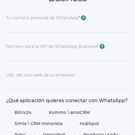
Tu número personal de WhatsApp
*
?
Número para la API de WhatsApp Business
*
?
URL del sitio web de su empresa
¿Qué aplicación quieres conectar con WhatsApp?
Bitrix24
Kommo \​ amoCRM
Simla \​ CRM minorista
HubSpot
Zoho
Omnidesk
Escritorio usado