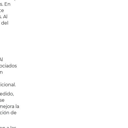
s. En
te
. Al
 del
Al
sociados
án
cional.
edido,
 se
mejora la
ación de