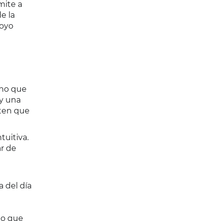
mite a
e la
poyo
ino que
 y una
nten que
tuitiva.
ar de
 del día
lo que