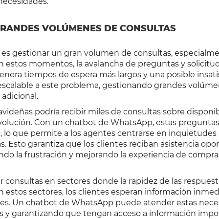
 necesidades.
GRANDES VOLÚMENES DE CONSULTAS
te es gestionar un gran volumen de consultas, especialm
n estos momentos, la avalancha de preguntas y solicitu
enera tiempos de espera más largos y una posible insati
n escalable a este problema, gestionando grandes volúm
adicional.
avideñas podría recibir miles de consultas sobre disponib
devolución. Con un chatbot de WhatsApp, estas pregunta
 lo que permite a los agentes centrarse en inquietudes
. Esto garantiza que los clientes reciban asistencia opo
ndo la frustración y mejorando la experiencia de compra
r consultas en sectores donde la rapidez de las respuest
. En estos sectores, los clientes esperan información inmed
viajes. Un chatbot de WhatsApp puede atender estas nec
ntes y garantizando que tengan acceso a información imp