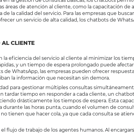
 en la gestión de consultas básicas, los chatbots permit
s áreas de atención al cliente, como la capacitación de
 de la calidad del servicio. Para las empresas que busca
frecer un servicio de alta calidad, los chatbots de What
 AL CLIENTE
a eficiencia del servicio al cliente al minimizar los tie
 rápidas, y un tiempo de espera prolongado puede afectar
ts de WhatsApp, las empresas pueden ofrecer respuest
ciban la información que necesitan sin demora.
cidad para gestionar múltiples consultas simultáneament
n tardar tiempo en responder a cada cliente, un chatb
duciendo drásticamente los tiempos de espera. Esta capa
a durante las horas punta, cuando el volumen de consul
es no tienen que hacer cola, ya que cada consulta se atie
 flujo de trabajo de los agentes humanos. Al encargar