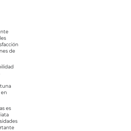
ente
des
sfacción
enes de
ilidad
s
rtuna
 en
as es
iata
esidades
ortante