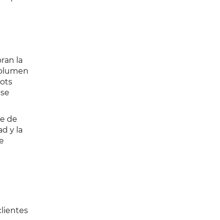
ran la
 volumen
bots
 se
se de
d y la
ue
clientes