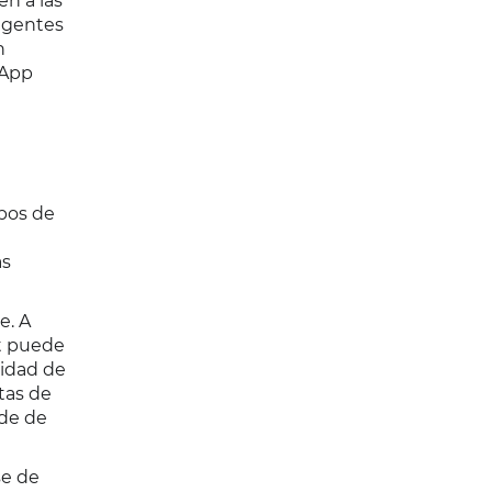
en a las
 agentes
n
sApp
mpos de
as
e. A
ot puede
cidad de
tas de
nde de
se de