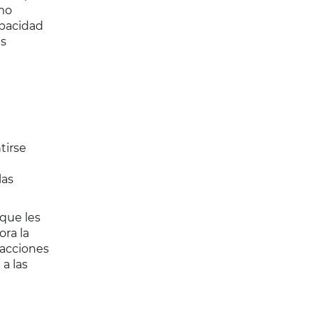
omo
apacidad
as
tirse
las
 que les
ora la
racciones
 a las