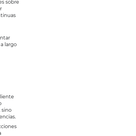
es sobre
r
ntinuas
entar
 a largo
liente
o
 sino
encias.
cciones
a