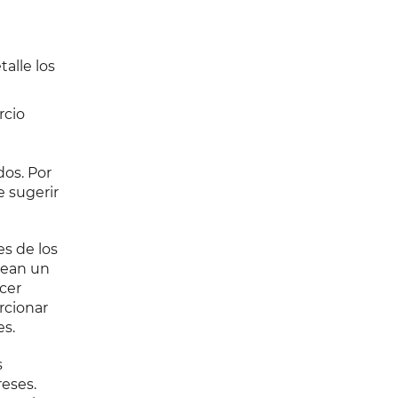
alle los
rcio
os. Por
e sugerir
es de los
rean un
cer
rcionar
es.
s
eses.