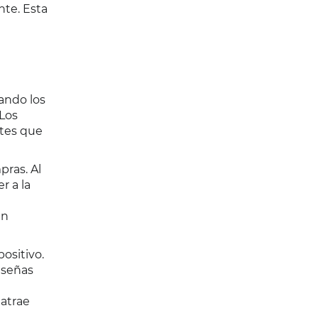
nte. Esta
uando los
 Los
ntes que
pras. Al
r a la
en
ositivo.
eseñas
atrae