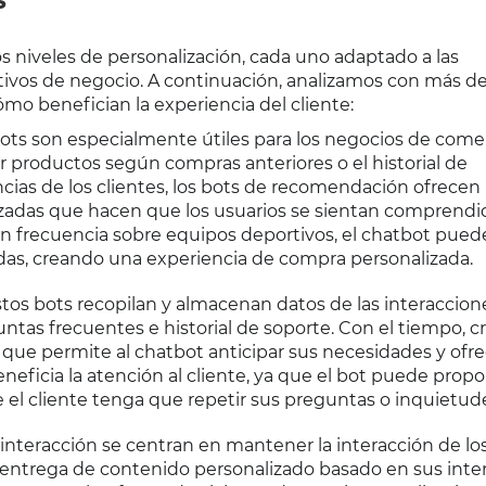
S
os niveles de personalización, cada uno adaptado a las
etivos de negocio. A continuación, analizamos con más det
o benefician la experiencia del cliente:
ots son especialmente útiles para los negocios de come
r productos según compras anteriores o el historial de
encias de los clientes, los bots de recomendación ofrecen
zadas que hacen que los usuarios se sientan comprendid
on frecuencia sobre equipos deportivos, el chatbot pued
das, creando una experiencia de compra personalizada.
tos bots recopilan y almacenan datos de las interaccion
ntas frecuentes e historial de soporte. Con el tiempo, c
o que permite al chatbot anticipar sus necesidades y ofre
neficia la atención al cliente, ya que el bot puede propo
 el cliente tenga que repetir sus preguntas o inquietud
 interacción se centran en mantener la interacción de lo
 entrega de contenido personalizado basado en sus inter