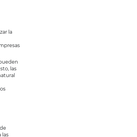
ar la
empresas
s pueden
to, las
atural
los
 de
 las