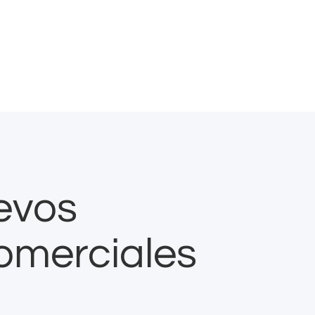
evos
omerciales