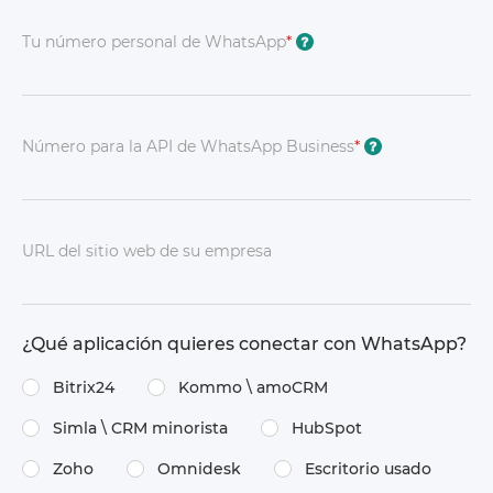
Tu número personal de WhatsApp
*
?
Número para la API de WhatsApp Business
*
?
URL del sitio web de su empresa
¿Qué aplicación quieres conectar con WhatsApp?
Bitrix24
Kommo \​ amoCRM
Simla \​ CRM minorista
HubSpot
Zoho
Omnidesk
Escritorio usado