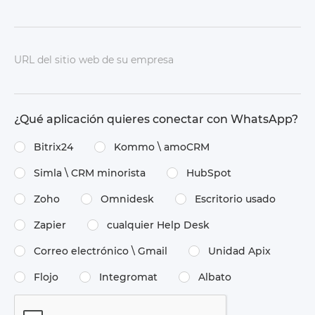
URL del sitio web de su empresa
¿Qué aplicación quieres conectar con WhatsApp?
Bitrix24
Kommo \​ amoCRM
Simla \​ CRM minorista
HubSpot
Zoho
Omnidesk
Escritorio usado
Zapier
cualquier Help Desk
Correo electrónico \​ Gmail
Unidad Apix
Flojo
Integromat
Albato