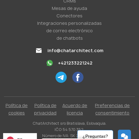
CRMs
Mesas de ayuda
Conectores
Integraciones personalizadas
de correo electrónico
de chatbots
info@chatarchitect.com
+421233221242
Política de
Política de
Acuerdo de
Preferencias de
cookies
privacidad
licencia
consentimiento
ChatArchitect sro Bratislava, Eslovaquia.
IČO 54 570 352.
Número de IVA: SK 2121731304.
¿Preguntas?